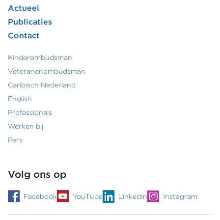
Actueel
hoofdmenu
Publicaties
Contact
Kinderombudsman
Footer
Veteranenombudsman
Caribisch Nederland
secundair
English
menu
Professionals
Werken bij
Pers
Volg ons op
Facebook
YouTube
LinkedIn
Instagram