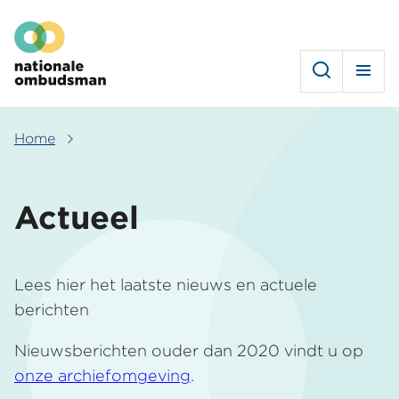
Overslaan
Hoofdmenu
en
naar
de
inhoud
gaan
Home
Kruimelpad
Actueel
Lees hier het laatste nieuws en actuele
berichten
Nieuwsberichten ouder dan 2020 vindt u op
onze archiefomgeving
.