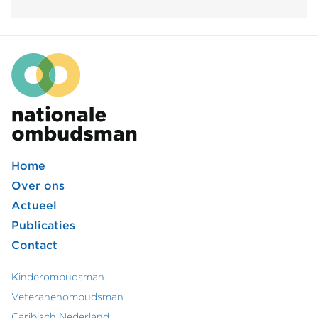
Geen
rechtszaak,
wel
een
stempel
Home
Footer
Over ons
Actueel
hoofdmenu
Publicaties
Contact
Kinderombudsman
Footer
Veteranenombudsman
Caribisch Nederland