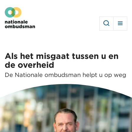
Overslaan
Hoofdmenu
en
naar
de
inhoud
gaan
Als het misgaat tussen u en
de overheid
De Nationale ombudsman helpt u op weg