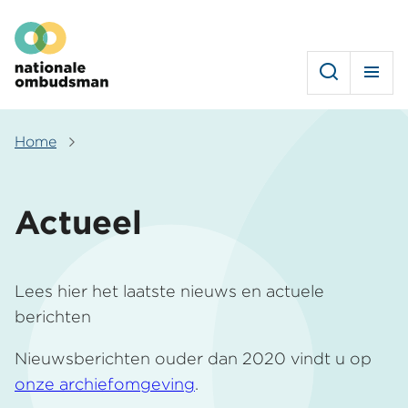
Overslaan
Hoofdmenu
en
naar
de
inhoud
gaan
Home
Kruimelpad
Actueel
Lees hier het laatste nieuws en actuele
berichten
Nieuwsberichten ouder dan 2020 vindt u op
onze archiefomgeving
.