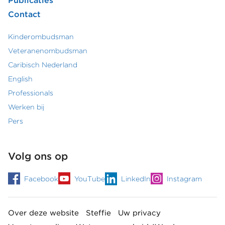
Publicaties
Contact
Kinderombudsman
Footer
Veteranenombudsman
Caribisch Nederland
secundair
English
menu
Professionals
Werken bij
Pers
Volg ons op
Facebook
YouTube
LinkedIn
Instagram
Over deze website
Steffie
Uw privacy