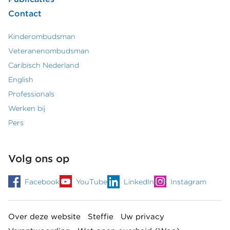
Contact
Kinderombudsman
Footer
Veteranenombudsman
Caribisch Nederland
secundair
English
menu
Professionals
Werken bij
Pers
Volg ons op
Facebook
YouTube
LinkedIn
Instagram
Over deze website
Steffie
Uw privacy