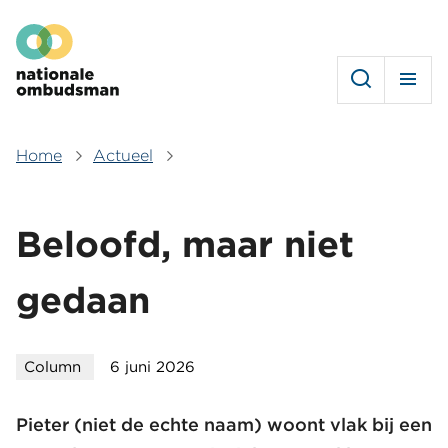
Overslaan
Hoofdmenu
en
naar
de
inhoud
gaan
Home
Actueel
Kruimelpad
Beloofd, maar niet
gedaan
Column
6 juni 2026
Pieter (niet de echte naam) woont vlak bij een