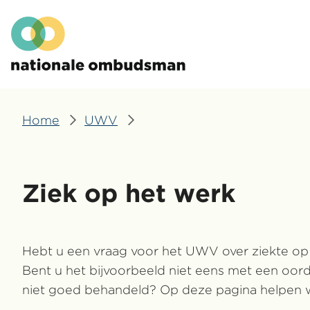
Overslaan
Hoofdmenu
en
naar
de
inhoud
gaan
Home
UWV
Kruimelpad
Ziek op het werk
Hebt u een vraag voor het UWV over ziekte op
Bent u het bijvoorbeeld niet eens met een oor
niet goed behandeld? Op deze pagina helpen wi