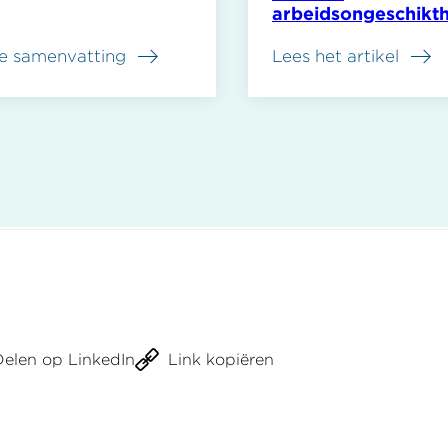
arbeidsongeschikt
uitgelegd
e samenvatting
Lees het artikel
deld
en
telling
ndigenoordeel
Delen op LinkedIn
Link kopiëren