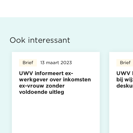
Ook interessant
Brief
13 maart 2023
Brief
UWV informeert ex-
UWV h
werkgever over inkomsten
bij wi
ex-vrouw zonder
desku
voldoende uitleg