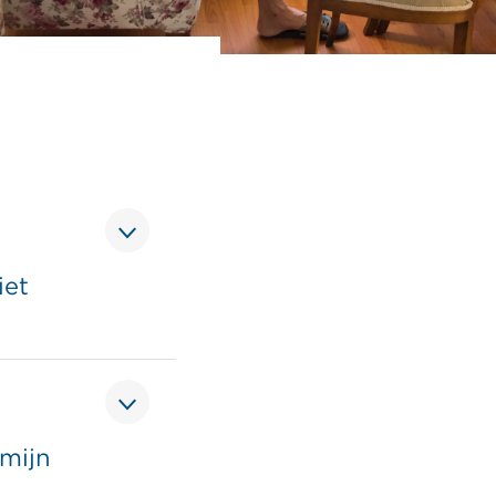
iet
 mijn