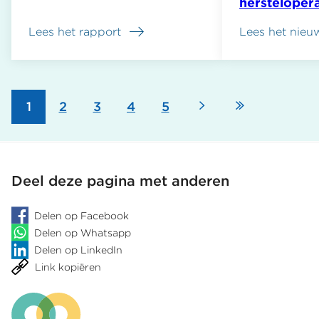
hersteloper
Lees het rapport
Lees het nieu
over
Uit
beeld
geraakt
Volgende
Laatste
Pagina
1
Pagina
2
Pagina
3
Pagina
4
Pagina
5
Paginering
pagina
pagina
Deel deze pagina met anderen
Delen op Facebook
Delen op Whatsapp
Delen op LinkedIn
Link kopiëren