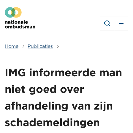
Overslaan
Hoofdmenu
en
naar
de
inhoud
gaan
Home
Publicaties
Kruimelpad
IMG informeerde man
niet goed over
afhandeling van zijn
schademeldingen