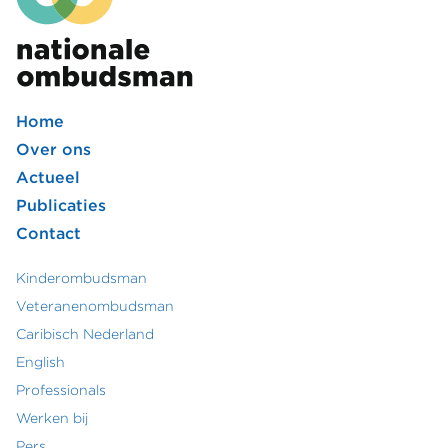
Home
Footer
Over ons
Actueel
hoofdmenu
Publicaties
Contact
Kinderombudsman
Footer
Veteranenombudsman
Caribisch Nederland
secundair
English
menu
Professionals
Werken bij
Pers