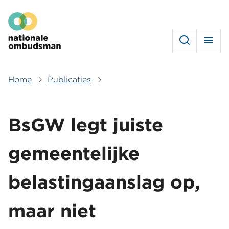
Overslaan
Hoofdmenu
en
naar
de
inhoud
gaan
Home
Publicaties
Kruimelpad
BsGW legt juiste
gemeentelijke
belastingaanslag op,
maar niet