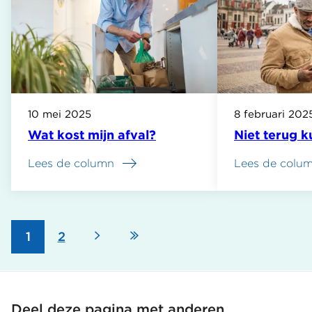
10 mei 2025
8 februari 202
Wat kost mijn afval?
Niet terug 
Lees de column
Lees de colu
Volgende
Laatste
Pagina
1
Pagina
2
Paginering
pagina
pagina
Deel deze pagina met anderen