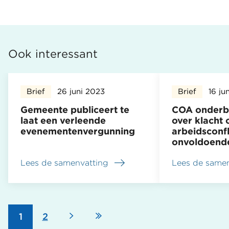
Ook interessant
Brief
26 juni 2023
Brief
16 ju
Gemeente publiceert te
COA onderb
laat een verleende
over klacht 
evenementenvergunning
arbeidsconfl
onvoldoend
Lees de samenvatting
Lees de samen
over
over
Gemeente
COA
publiceert
onderbouwt
te
oordeel
laat
over
Volgende
Laatste
Pagina
1
Pagina
2
een
klacht
Paginering