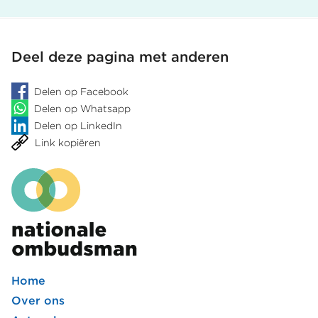
verleende
over
evenementenvergunning
arbeidsconflic
pagina
pagina
onvoldoende
Deel deze pagina met anderen
Delen op Facebook
Delen op Whatsapp
Delen op LinkedIn
Link kopiëren
Home
Footer
Over ons