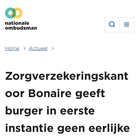
Overslaan
Hoofdmenu
en
naar
de
inhoud
gaan
Home
Actueel
Kruimelpad
Zorgverzekeringskant
oor Bonaire geeft
burger in eerste
instantie geen eerlijke