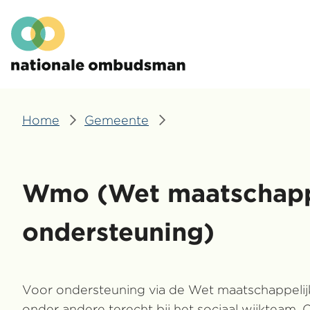
Overslaan
Hoofdmenu
en
naar
de
inhoud
gaan
Home
Gemeente
Kruimelpad
Wmo (Wet maatschapp
ondersteuning)
Voor ondersteuning via de Wet maatschappeli
onder andere terecht bij het sociaal wijkteam.