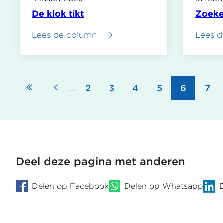
De klok tikt
Zoeke
Lees de column
Lees d
Eerste
Vorige
…
Pagina
2
Pagina
3
Pagina
4
Pagina
5
Pagina
6
Pag
7
Paginering
pagina
pagina
Deel deze pagina met anderen
Delen op Facebook
Delen op Whatsapp