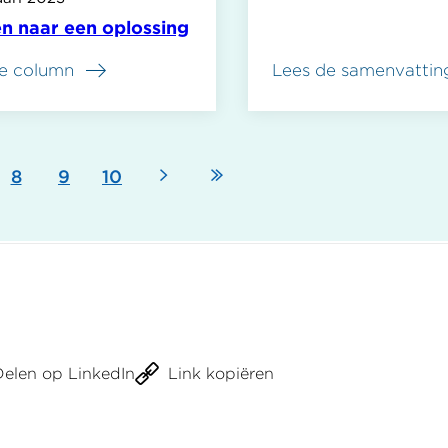
n naar een oplossing
e column
Lees de samenvattin
over
Vrouw
klaagt
dat
gemeente
Volgende
Laatste
ina
Pagina
8
Pagina
9
Pagina
10
haar
beschuldigt
pagina
pagina
van
schenden
inlichtingenplicht
Wmo
Delen op LinkedIn
Link kopiëren