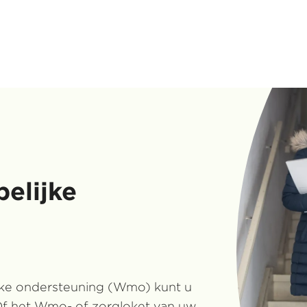
elijke
jke ondersteuning (Wmo) kunt u
 Of het Wmo- of zorgloket van uw