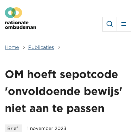
Overslaan
Hoofdmenu
en
naar
de
inhoud
gaan
Home
Publicaties
Kruimelpad
OM hoeft sepotcode
'onvoldoende bewijs'
niet aan te passen
Brief
1 november 2023