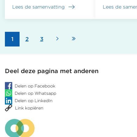
Lees de samenvatting
Lees de samen
over
over
Beslissing
OM
OM
weigert
om
verzoek
sepotcode
tot
Volgende
Laatste
Pagina
1
Pagina
2
Pagina
3
niet
wijziging
Paginering
aan
sepotcode
te
terecht
pagina
pagina
passen
is
Deel deze pagina met anderen
voldoende
gemotiveerd
Delen op Facebook
Delen op Whatsapp
Delen op LinkedIn
Link kopiëren