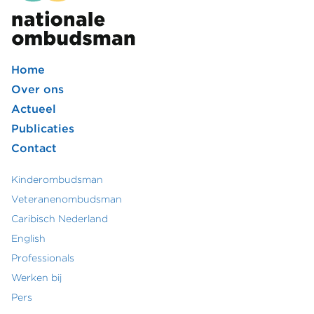
Home
Footer
Over ons
Actueel
hoofdmenu
Publicaties
Contact
Kinderombudsman
Footer
Veteranenombudsman
Caribisch Nederland
secundair
English
menu
Professionals
Werken bij
Pers