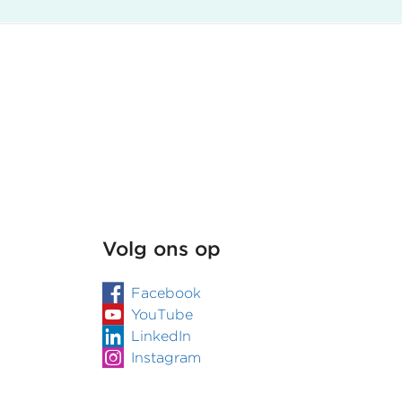
Jeugdbescherming
Gelderland
neemt
voldoende
regie
in
complexe
echtscheidingszaak
Volg ons op
Facebook
YouTube
LinkedIn
Instagram