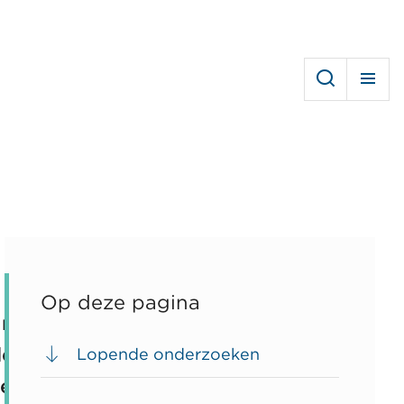
Op deze pagina
t moet houden en vrijheden en
le ombudsman krijgt geregeld
Lopende onderzoeken
weldsmonopolie.