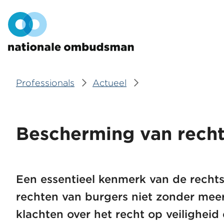
Overslaan
Hoofdmenu
en
naar
de
inhoud
gaan
Professionals
Actueel
Kruimelpad
Bescherming van rech
Een essentieel kenmerk van de rechts
rechten van burgers niet zonder mee
klachten over het recht op veiligheid