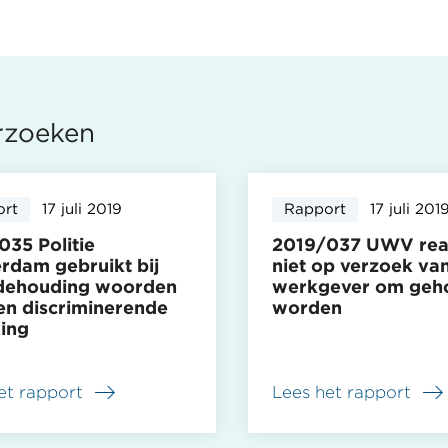
rzoeken
ort
17 juli 2019
Rapport
17 juli 201
035 Politie
2019/037 UWV rea
rdam gebruikt bij
niet op verzoek va
dehouding woorden
werkgever om geho
en discriminerende
worden
king
et rapport
Lees het rapport
over
035
2019/037