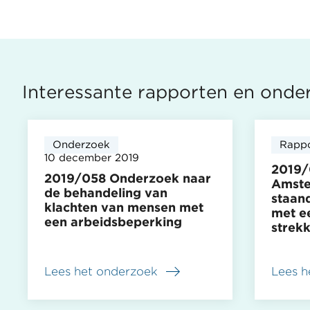
Interessante rapporten en onde
Onderzoek
Rapp
10 december 2019
2019/
2019/058 Onderzoek naar
Amste
de behandeling van
staan
klachten van mensen met
met e
een arbeidsbeperking
strek
Lees het onderzoek
Lees h
over
over
2019/058
2019/