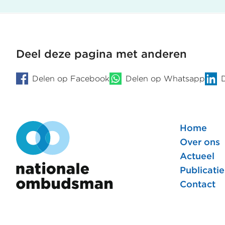
Onderzoek
Politie
naar
Amste
de
gebrui
behandeling
bij
van
staan
Deel deze pagina met anderen
klachten
woord
van
met
Delen op Facebook
Delen op Whatsapp
mensen
een
met
discri
een
strekk
arbeidsbeperking
Home
Foote
Over ons
Actueel
hoofd
Publicatie
Contact