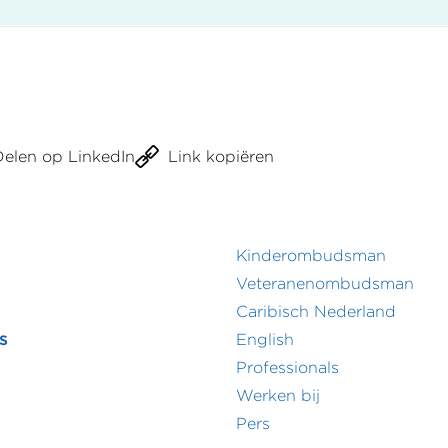
UWV
rdam
reageert
kt
niet
op
dehouding
verzoek
en
van
de
Delen op LinkedIn
Link kopiëren
werkgever
minerende
om
ing
gehoord
te
worden
Kinderombudsman
r
Footer
Veteranenombudsman
Caribisch Nederland
menu
secundair
s
English
menu
Professionals
Werken bij
Pers