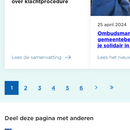
over klachtprocedure
25 april 2024
Ombudsman
gemeentebe
je solidair i
asielopvang
Lees de samenvatting
Lees het nieu
over
Oproep
ombudsman
aan
gemeenten:
Volgende
Laats
Pagina
1
Pagina
2
Pagina
3
Pagina
4
Pagina
5
Pagina
6
informeer
Paginering
Oekraïense
vluchtelingen
pagina
pagin
over
klachtprocedure
Deel deze pagina met anderen