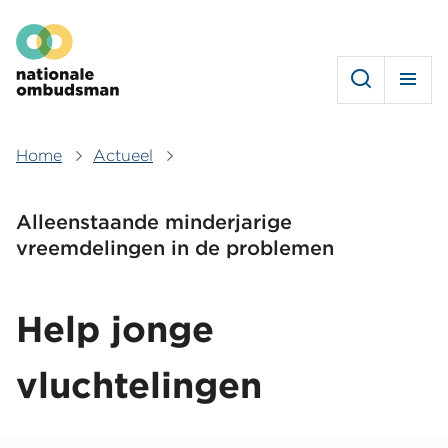
Overslaan
Hoofdmenu
en
naar
de
inhoud
gaan
Home
Actueel
Kruimelpad
Alleenstaande minderjarige
vreemdelingen in de problemen
Help jonge
vluchtelingen