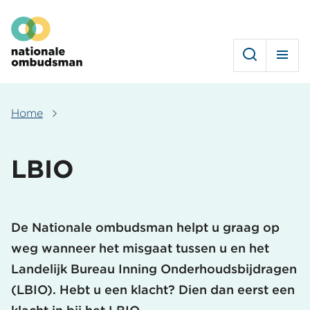
Overslaan
Hoofdmenu
en
naar
de
inhoud
gaan
Home
Kruimelpad
LBIO
De Nationale ombudsman helpt u graag op
weg wanneer het misgaat tussen u en het
Landelijk Bureau Inning Onderhoudsbijdragen
(LBIO). Hebt u een klacht? Dien dan eerst een