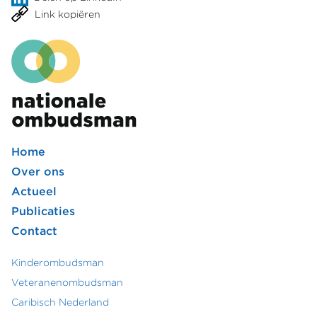
Link kopiëren
Home
Footer
Over ons
Actueel
hoofdmenu
Publicaties
Contact
Kinderombudsman
Footer
Veteranenombudsman
Caribisch Nederland
secundair