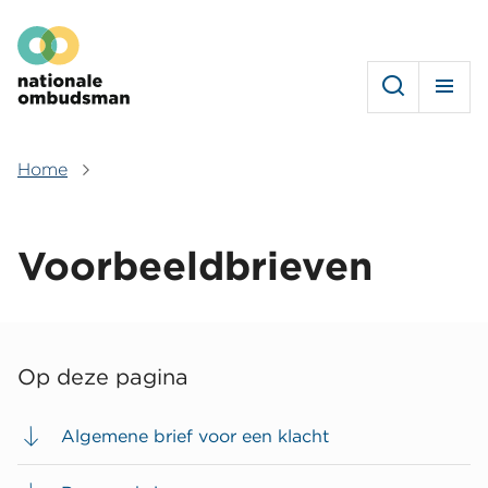
Overslaan
Hoofdmenu
en
naar
de
inhoud
gaan
Home
Kruimelpad
Voorbeeldbrieven
Op deze pagina
Algemene brief voor een klacht