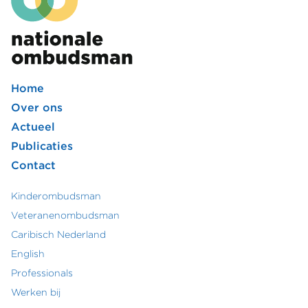
Home
Footer
Over ons
Actueel
hoofdmenu
Publicaties
Contact
Kinderombudsman
Footer
Veteranenombudsman
Caribisch Nederland
secundair
English
menu
Professionals
Werken bij