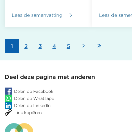
Lees de samenvatting
Lees de samen
over
over
Klacht
UWV
bij
gaat
UWV
zorgvuldig
leidt
om
Volgende
Laatste
Pagina
1
Pagina
2
Pagina
3
Pagina
4
Pagina
5
niet
met
Paginering
tot
klacht
ander
over
pagina
pagina
deskundigenoordeel
afwijzing
deskundigeno
Deel deze pagina met anderen
Delen op Facebook
Delen op Whatsapp
Delen op LinkedIn
Link kopiëren