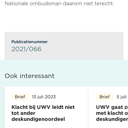
Nationale ombudsman daarom niet terecht.
Publicatienummer
2021/066
Ook interessant
Brief
13 juli 2023
Brief
5 jul
Klacht bij UWV leidt niet
UWV gaat z
tot ander
met klacht o
deskundigenoordeel
deskundige