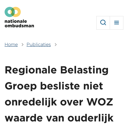
Overslaan
Hoofdmenu
en
naar
de
inhoud
gaan
Home
Publicaties
Kruimelpad
Regionale Belasting
Groep besliste niet
onredelijk over WOZ
waarde van ouderlijk