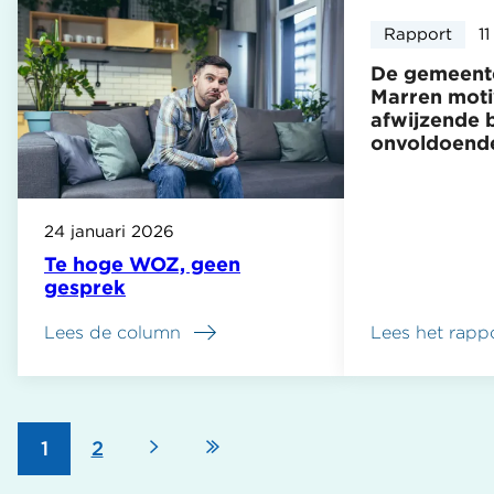
Rapport
1
De gemeent
Marren moti
afwijzende b
onvoldoend
24 januari 2026
Te hoge WOZ, geen
gesprek
Lees de column
Lees het rapp
over
De
gemeente
De
Fryske
Volgende
Laatste
Pagina
1
Pagina
2
Marren
Paginering
motiveert