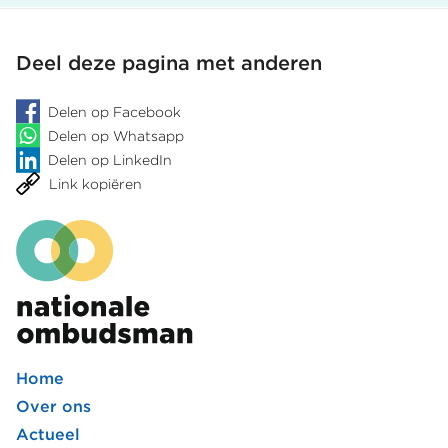
een
pagina
pagina
afwijzende
beslissing
Deel deze pagina met anderen
onvoldoende
Delen op Facebook
Delen op Whatsapp
Delen op LinkedIn
Link kopiëren
Home
Footer
Over ons
Actueel