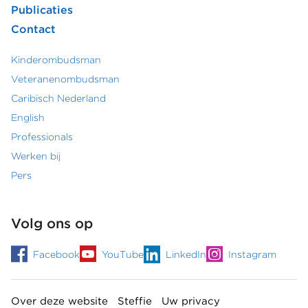
hoofdmenu
Publicaties
Contact
Kinderombudsman
Footer
Veteranenombudsman
Caribisch Nederland
secundair
English
menu
Professionals
Werken bij
Pers
Volg ons op
Facebook
YouTube
LinkedIn
Instagram
Over deze website
Steffie
Uw privacy