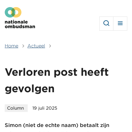
Overslaan
Hoofdmenu
en
naar
de
inhoud
gaan
Home
Actueel
Kruimelpad
Verloren post heeft
gevolgen
Column
19 juli 2025
Simon (niet de echte naam) betaalt zijn