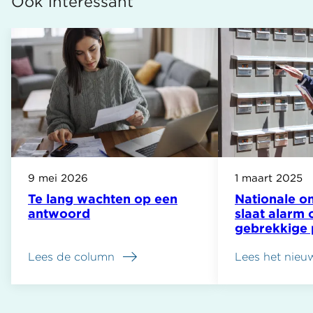
Ook interessant
9 mei 2026
1 maart 2025
Te lang wachten op een
Nationale 
antwoord
slaat alarm 
gebrekkige 
door de ove
Lees de column
Lees het nieu