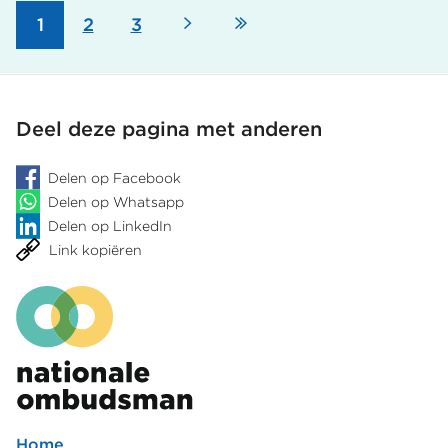
Volgende
Laatste
Pagina
1
Pagina
2
Pagina
3
Paginering
pagina
pagina
Deel deze pagina met anderen
Delen op Facebook
Delen op Whatsapp
Delen op LinkedIn
Link kopiëren
Home