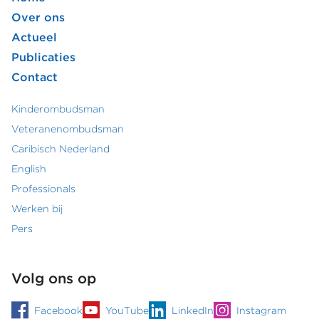
Footer
Over ons
Actueel
hoofdmenu
Publicaties
Contact
Kinderombudsman
Footer
Veteranenombudsman
Caribisch Nederland
secundair
English
menu
Professionals
Werken bij
Pers
Volg ons op
Facebook
YouTube
LinkedIn
Instagram