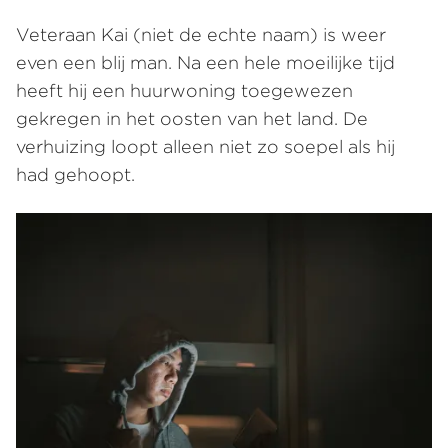
Veteraan Kai (niet de echte naam) is weer
even een blij man. Na een hele moeilijke tijd
heeft hij een huurwoning toegewezen
gekregen in het oosten van het land. De
verhuizing loopt alleen niet zo soepel als hij
had gehoopt.