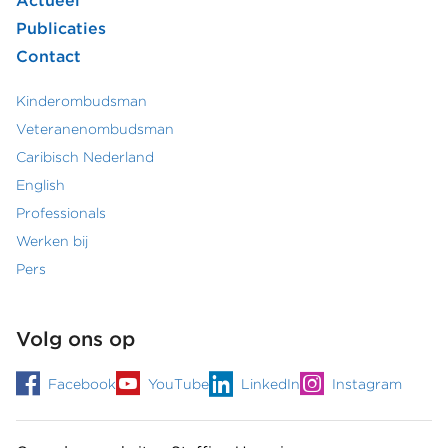
Actueel
hoofdmenu
Publicaties
Contact
Kinderombudsman
Footer
Veteranenombudsman
Caribisch Nederland
secundair
English
menu
Professionals
Werken bij
Pers
Volg ons op
Facebook
YouTube
LinkedIn
Instagram