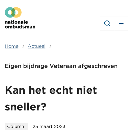
Overslaan
Hoofdmenu
en
naar
de
inhoud
gaan
Home
Actueel
Kruimelpad
Eigen bijdrage Veteraan afgeschreven
Kan het echt niet
sneller?
Column
25 maart 2023