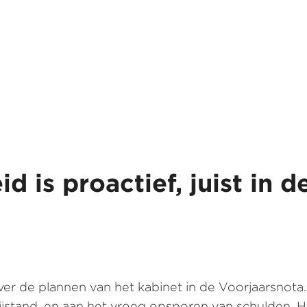
d is proactief, juist in d
 de plannen van het kabinet in de Voorjaarsnota. 
jstand, en aan het vroeg opsporen van schulden. Hi