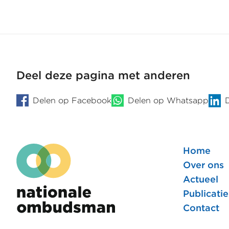
Deel deze pagina met anderen
Delen op Facebook
Delen op Whatsapp
Home
Foote
Over ons
Actueel
hoofd
Publicatie
Contact