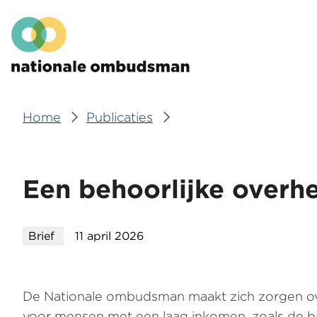
Overslaan
Hoofdmenu
en
naar
de
inhoud
gaan
Home
Publicaties
Kruimelpad
Een behoorlijke overhei
Brief
11 april 2026
De Nationale ombudsman maakt zich zorgen over
voor mensen met een laag inkomen, zoals de bi