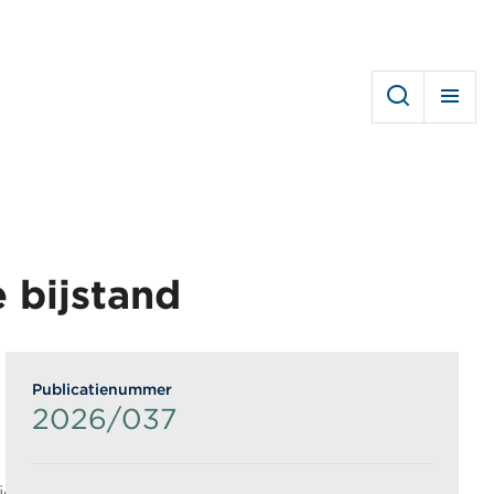
e bijstand
Publicatienummer
2026/037
Het kabinet wil minder geld uitgeven aan hulp
erdoor is het onzeker of mensen op tijd de