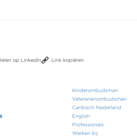
Delen op LinkedIn
Link kopiëren
Kinderombudsman
r
Footer
Veteranenombudsman
Caribisch Nederland
menu
secundair
s
English
menu
Professionals
Werken bij