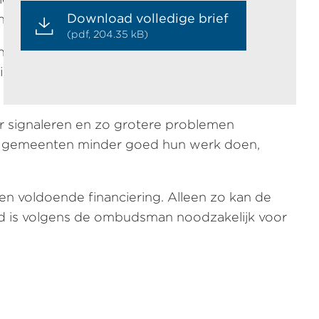
Download volledige brief
menleving.
(pdf, 204.35 kB)
rheid zelf stappen zet om mensen te bereiken
tieve dienstverlening is volgens hem een goede
r signaleren en zo grotere problemen
nen gemeenten minder goed hun werk doen,
n voldoende financiering. Alleen zo kan de
d is volgens de ombudsman noodzakelijk voor