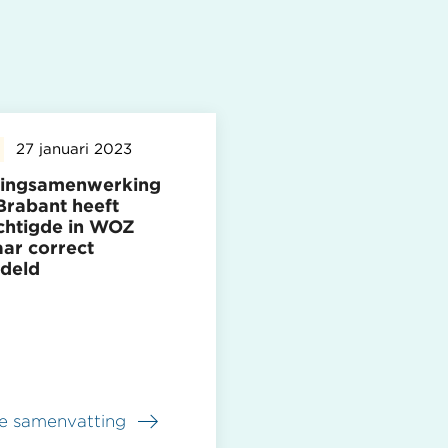
27 januari 2023
tingsamenwerking
Brabant heeft
htigde in WOZ
ar correct
deld
e samenvatting