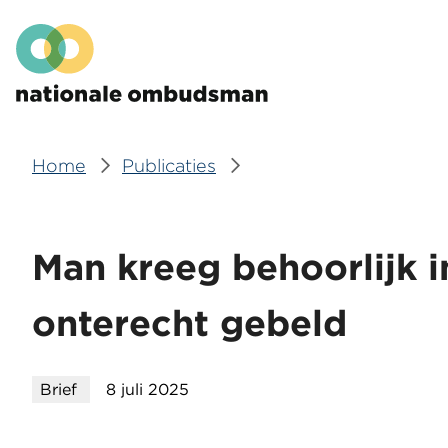
Overslaan
Hoofdmenu
en
naar
de
inhoud
gaan
Home
Publicaties
Kruimelpad
Man kreeg behoorlijk 
onterecht gebeld
Brief
8 juli 2025