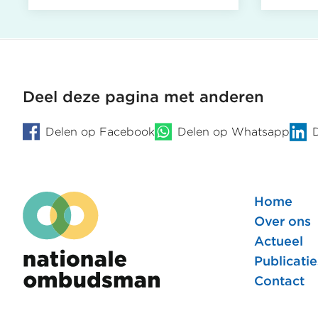
Belas
Oost-
Braba
heeft
gemac
in
Deel deze pagina met anderen
WOZ
bezwa
Delen op Facebook
Delen op Whatsapp
correc
behan
Home
Foote
Over ons
Actueel
hoofd
Publicatie
Contact