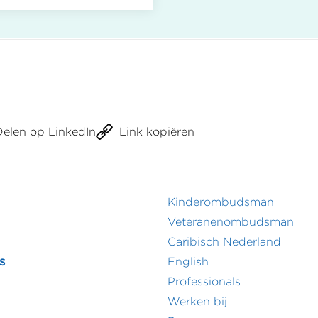
tingsamenwerking
nt
htigde
ar
Delen op LinkedIn
Link kopiëren
t
deld
Kinderombudsman
r
Footer
Veteranenombudsman
Caribisch Nederland
menu
secundair
s
English
menu
Professionals
Werken bij