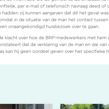
riftelijk, per e-mail of telefonisch navraag deed o
aan hadden zij kunnen aangeven dat dit het geval 
 omdat in de situatie van de man het contact tus
t een onaangekondigd huisbezoek over te gaan.
e klacht over hoe de BRP-medewerkers met hem c
onstateert dat de verklaring van de man en die va
as kan hij geen oordeel geven over het specifiek