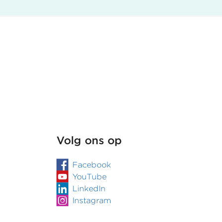
BRP-
huisbezoek
bij
man
Volg ons op
Facebook
YouTube
LinkedIn
Instagram