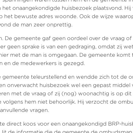
 hem het onaangekondigde huisbezoek plaatsvond. Hi
 op het bewuste adres woonde. Ook de wijze waar
 vond de man zeer onprettig.
 De gemeente gaf geen oordeel over de vraag of 
er geen sprake is van een gedraging, omdat zij wet
anier met de man is omgegaan. De gemeente komt to
an en de medewerkers is gezegd.
e gemeente teleurstellend en wendde zich tot de 
n onverwacht huisbezoek wel een gepast middel wa
 met de vraag of zij (nog) woonachtig is op dit a
 volgens hem niet behoorlijk. Hij verzocht de 
anvullende vragen.
e direct koos voor een onaangekondigd BRP-huisbe
. Uit de informatie die de gemeente de ombudsman 