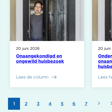
20 juni 2026
20 juni
Onaangekondigd en
Onde
ongewild huisbezoek
onaan
huisb
Lees de column
Lees h
Volg
Pagina
1
Pagina
2
Pagina
3
Pagina
4
Pagina
5
Pagina
6
Pagina
7
Paginering