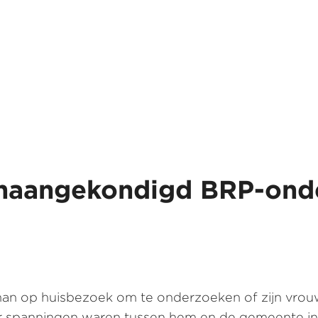
onaangekondigd BRP-ond
 op huisbezoek om te onderzoeken of zijn vrouw
er spanningen waren tussen hem en de gemeente in