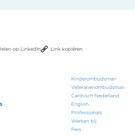
na
pagina
Delen op LinkedIn
Link kopiëren
Kinderombudsman
r
Footer
Veteranenombudsman
Caribisch Nederland
menu
secundair
s
English
menu
Professionals
Werken bij
Pers