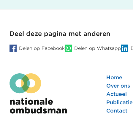
pagi
Deel deze pagina met anderen
Delen op Facebook
Delen op Whatsapp
Home
Foote
Over ons
Actueel
hoofd
Publicatie
Contact