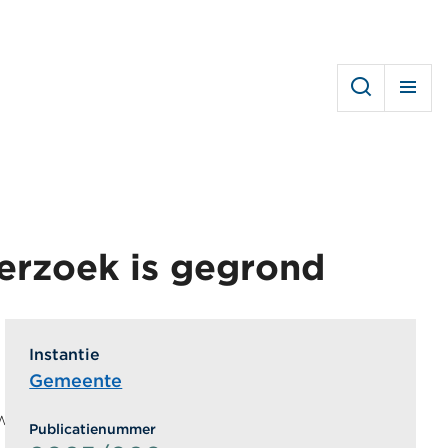
erzoek is gegrond
Instantie
Gemeente
 nog wel op dit adres woonde. Dit had een
Publicatienummer
 een andere kwestie. De man diende hierover