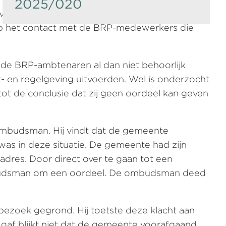
2025/020
j vroeg zich af of er geen andere manieren
op het contact met de BRP-medewerkers die
de BRP-ambtenaren al dan niet behoorlijk
- en regelgeving uitvoerden. Wel is onderzocht
t de conclusie dat zij geen oordeel kan geven
ombudsman. Hij vindt dat de gemeente
s in deze situatie. De gemeente had zijn
dres. Door direct over te gaan tot een
ombudsman om een oordeel. De ombudsman deed
zoek gegrond. Hij toetste deze klacht aan
gaf blijkt niet dat de gemeente voorafgaand