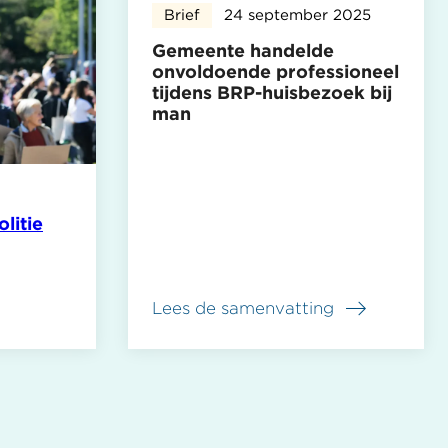
Brief
24 september 2025
Gemeente handelde
onvoldoende professioneel
tijdens BRP-huisbezoek bij
man
litie
Lees de samenvatting
over
Gemeente
handelde
onvoldoende
professioneel
tijdens