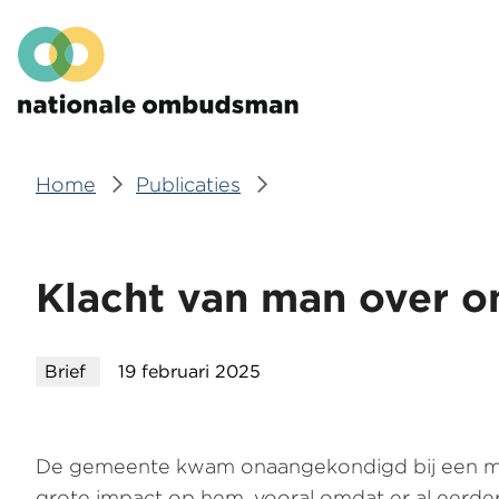
Overslaan
Hoofdmenu
en
naar
de
inhoud
gaan
Home
Publicaties
Kruimelpad
Klacht van man over 
Brief
19 februari 2025
De gemeente kwam onaangekondigd bij een man
grote impact op hem, vooral omdat er al eerd