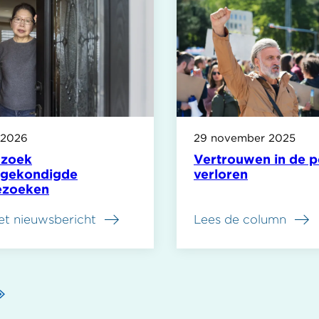
 2026
29 november 2025
rzoek
Vertrouwen in de po
gekondigde
verloren
ezoeken
et nieuwsbericht
Lees de column
ende
Laatste