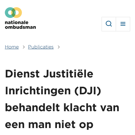
Overslaan
Hoofdmenu
en
naar
de
inhoud
gaan
Home
Publicaties
Kruimelpad
Dienst Justitiële
Inrichtingen (DJI)
behandelt klacht van
een man niet op