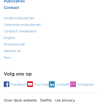
Publicaties
Contact
Kinderombudsman
Footer
Veteranenombudsman
Caribisch Nederland
secundair
English
menu
Professionals
Werken bij
Pers
Volg ons op
Facebook
YouTube
LinkedIn
Instagram
Over deze website
Steffie
Uw privacy