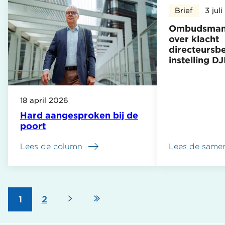
Brief
3 jul
Ombudsman 
over klacht
directeursbe
instelling DJ
18 april 2026
Hard aangesproken bij de
poort
Lees de column
Lees de samen
over
Ombudsman
niet
bevoegd
over
Volgende
Laatste
Pagina
1
Pagina
2
klacht
Paginering
directeursbesl
instelling
pagina
pagina