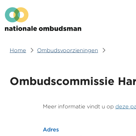
Overslaan
Hoofdmenu
en
naar
de
inhoud
gaan
Home
Ombudsvoorzieningen
Kruimelpad
Ombudscommissie Ha
Meer informatie vindt u op
deze p
Adres