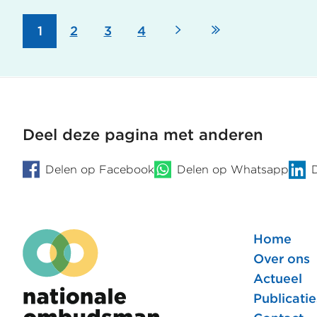
Volgende
Laatste
Pagina
1
Pagina
2
Pagina
3
Pagina
4
Paginering
pagina
pagina
Deel deze pagina met anderen
Delen op Facebook
Delen op Whatsapp
Home
Foote
Over ons
Actueel
hoofd
Publicatie