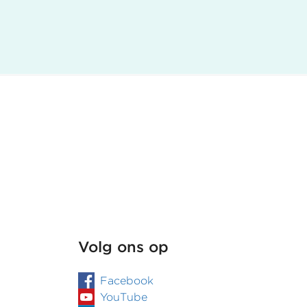
man
door
Belastingdienst
niet
vast
te
stellen
Volg ons op
Facebook
YouTube