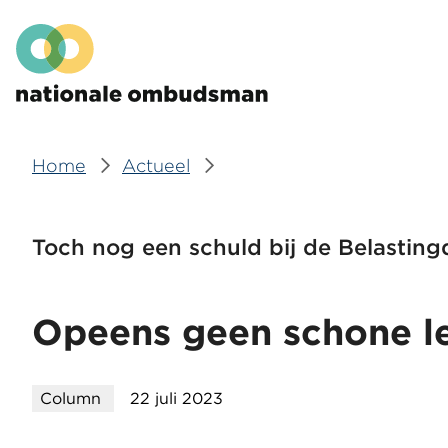
Overslaan
Hoofdmenu
en
naar
de
inhoud
gaan
Home
Actueel
Kruimelpad
Toch nog een schuld bij de Belasting
Opeens geen schone le
Column
22 juli 2023