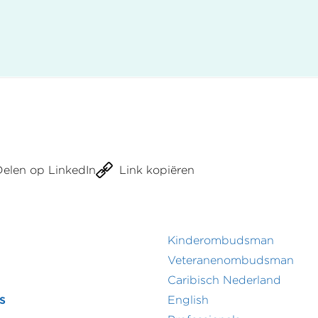
Delen op LinkedIn
Link kopiëren
Kinderombudsman
r
Footer
Veteranenombudsman
Caribisch Nederland
menu
secundair
s
English