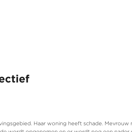
ectief
ingsgebied. Haar woning heeft schade. Mevrouw mel
ade wordt opgenomen en er wordt nog een nader o