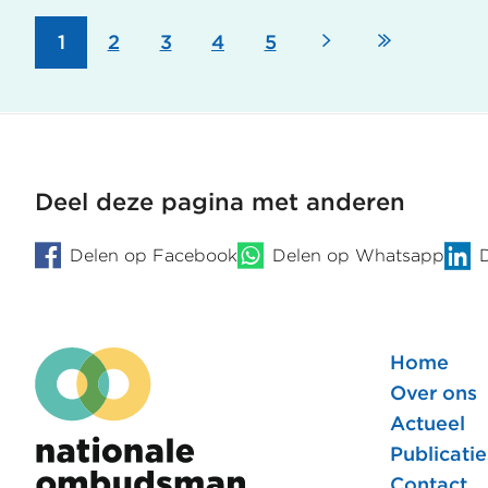
geraakt
Volgende
Laatste
Pagina
1
Pagina
2
Pagina
3
Pagina
4
Pagina
5
Paginering
pagina
pagina
Deel deze pagina met anderen
Delen op Facebook
Delen op Whatsapp
Home
Foote
Over ons
Actueel
hoofd
Publicatie
Contact