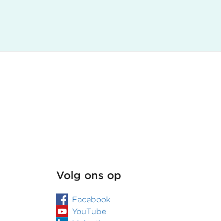
(t)huis
met
gebreken
Volg ons op
Facebook
YouTube