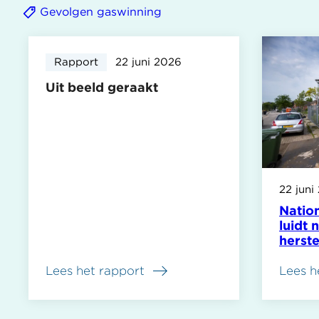
Gevolgen gaswinning
Rapport
22 juni 2026
Uit beeld geraakt
22 juni
Natio
luidt 
herst
Lees het rapport
Lees h
over
Uit
beeld