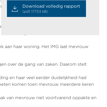
Download volledig rapport
t meerdere keren vraagt. Mevrouw stelt het IMG
(pdf, 177.53 kB)
IMG en daarom dient zij een klacht in bij de
traging en duidelijkheid te geven over
G wel in gebreke is. Het IMG doet dit niet.
oek aan haar woning. Het IMG laat mevrouw
n over de gang van zaken. Daarom stelt
ng en haar veel eerder duidelijkheid had
 moeten komen toen mevrouw meerdere keren
zaak van mevrouw niet voortvarend oppakte en