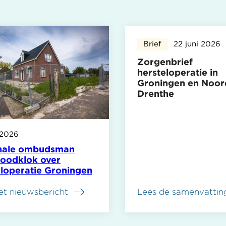
Brief
22 juni 2026
Zorgenbrief
hersteloperatie in
Groningen en Noor
Drenthe
 2026
nale ombudsman
noodklok over
eloperatie Groningen
et nieuwsbericht
Lees de samenvattin
over
Zorgenbrief
hersteloperatie