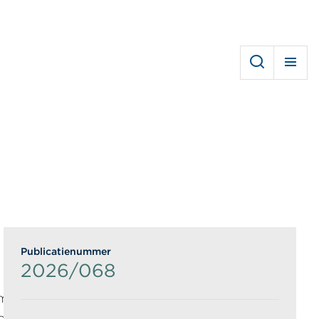
Publicatienummer
2026/068
dt de schade bij het Intituut
nderzoek gedaan. Hierna krijgt mevrouw