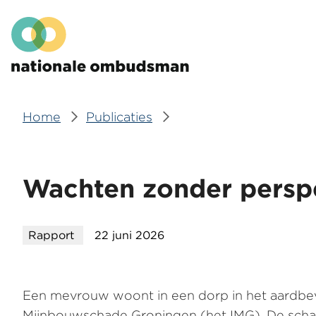
Overslaan
Hoofdmenu
en
naar
de
inhoud
gaan
Home
Publicaties
Kruimelpad
Wachten zonder persp
Rapport
22 juni 2026
Een mevrouw woont in een dorp in het aardbev
Mijnbouwschade Groningen (het IMG). De sch