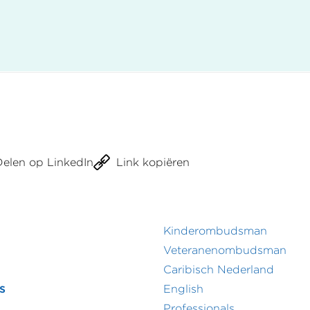
in
Groningen
en
Noord-
Drenthe
Delen op LinkedIn
Link kopiëren
Kinderombudsman
r
Footer
Veteranenombudsman
Caribisch Nederland
menu
secundair
s
English
menu
Professionals