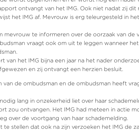
rapport ontvangt van het IMG. Ook niet nadat zij di
jst het IMG af. Mevrouw is erg teleurgesteld in het 
evrouw te informeren over de oorzaak van de ver
budsman vraagt ook om uit te leggen wanneer het IM
dsman.
rt van het IMG bijna een jaar na het nader onderz
fgewezen en zij ontvangt een herzien besluit.
n van de ombudsman en de ombudsman heeft vrage
g lang in onzekerheid liet over haar schademeldi
port zou ontvangen. Het IMG had meteen in actie
reeg over de voortgang van haar schademelding.
 te stellen dat ook na zijn verzoeken het IMG de 