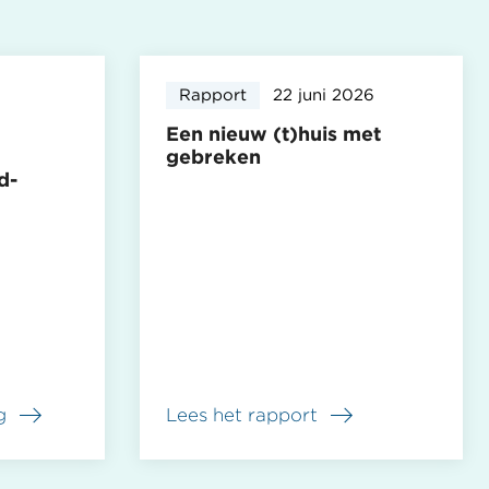
Rapport
22 juni 2026
Een nieuw (t)huis met
gebreken
d-
g
Lees het rapport
over
Een
nieuw