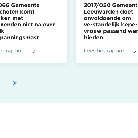
066 Gemeente
2017/050 Gemeent
choten komt
Leeuwarden doet
aken met
onvoldoende om
enden niet na over
verstandelijk bepe
ik
vrouw passend wer
panningsmast
bieden
et rapport
Lees het rapport
over
066
2017/050
nte
Gemeente
choten
Leeuwarden
doet
Volgende
Laatste
a
ken
onvoldoende
om
pagina
pagina
nenden
verstandelijk
beperkte
vrouw
passend
k
werk