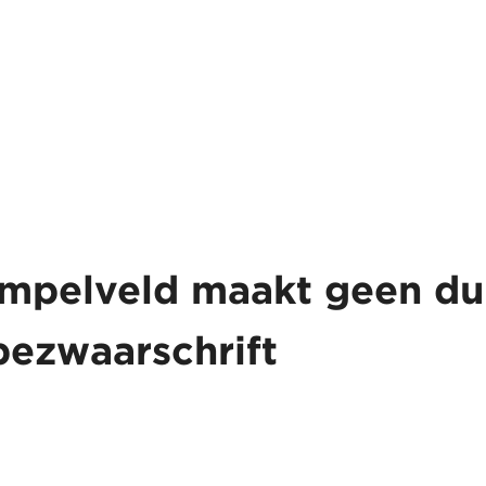
pelveld maakt geen duid
bezwaarschrift