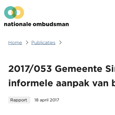
Overslaan
Hoofdmenu
en
naar
de
inhoud
gaan
Home
Publicaties
Kruimelpad
2017/053 Gemeente Sim
informele aanpak van 
Rapport
18 april 2017