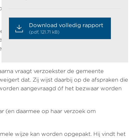
ptenparkeerkaart. De afwijzing is gebaseerd op
Download volledig rapport
een second opinion te vragen. De gemeente
(pdf, 121.71 kB)
aar cliënt akkoord met het voorstel een second
de mogelijkheid wil houden een
Daarna vraagt verzoekster de gemeente
gert dat. Zij wijst daarbij op de afspraken die
on worden aangevraagd óf het bezwaar worden
aar (en daarmee op haar verzoek om
mele wijze kan worden opgepakt. Hij vindt het