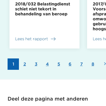
2018/032 Belastingdienst
2017/
schiet niet tekort in
Voors
behandeling van beroep
afspr
omwon
gebru
hoogs
Lees het rapport
Lees h
over
over
2018/032
2017/
Belastingdienst
Gemee
schiet
Voors
niet
komt
Pagina
1
Pagina
2
Pagina
3
Pagina
4
Pagina
5
Pagina
6
Pagina
7
Pagin
8
Paginering
tekort
afspra
in
met
behandeling
omwo
van
niet
beroep
na
over
Deel deze pagina met anderen
gebrui