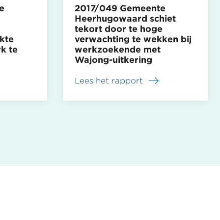
e
2017/049 Gemeente
Heerhugowaard schiet
tekort door te hoge
rkte
verwachting te wekken bij
k te
werkzoekende met
Wajong-uitkering
Lees het rapport
over
2017/049
Gemeente
Heerhugowaard
schiet
tekort
door
te
hoge
verwachting
te
wekken