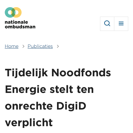
Overslaan
Hoofdmenu
en
naar
de
inhoud
gaan
Home
Publicaties
Kruimelpad
Tijdelijk Noodfonds
Energie stelt ten
onrechte DigiD
verplicht