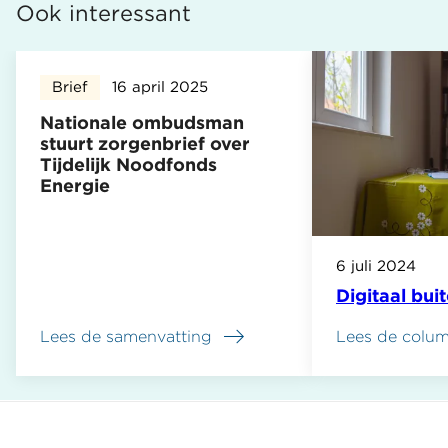
Ook interessant
Brief
16 april 2025
Nationale ombudsman
stuurt zorgenbrief over
Tijdelijk Noodfonds
Energie
6 juli 2024
Digitaal bui
Lees de samenvatting
Lees de colu
over
Nationale
ombudsman
stuurt
zorgenbrief
over