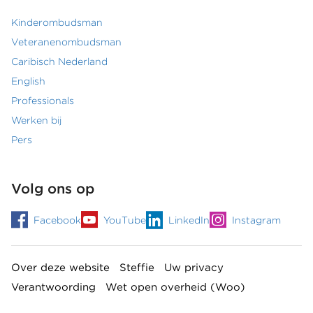
Kinderombudsman
Footer
Veteranenombudsman
Caribisch Nederland
secundair
English
menu
Professionals
Werken bij
Pers
Volg ons op
Facebook
YouTube
LinkedIn
Instagram
Over deze website
Steffie
Uw privacy
Footermenu
Verantwoording
Wet open overheid (Woo)