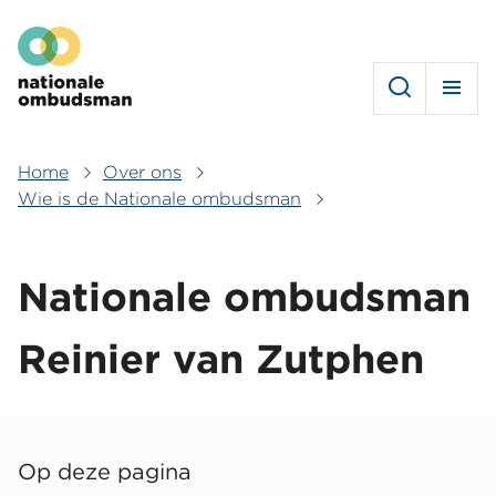
Overslaan
Hoofdmenu
en
naar
de
inhoud
gaan
Home
Over ons
Kruimelpad
Wie is de Nationale ombudsman
Nationale ombudsman
Reinier van Zutphen
Op deze pagina