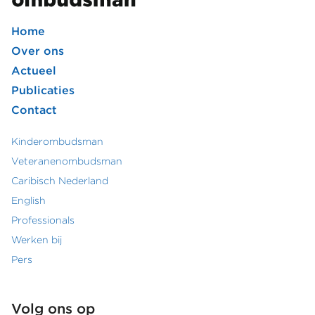
Home
Footer
Over ons
Actueel
hoofdmenu
Publicaties
Contact
Kinderombudsman
Footer
Veteranenombudsman
Caribisch Nederland
secundair
English
menu
Professionals
Werken bij
Pers
Volg ons op