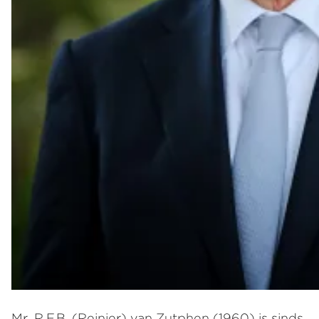
Mr. R.F.B. (Reinier) van Zutphen (1960) is sinds