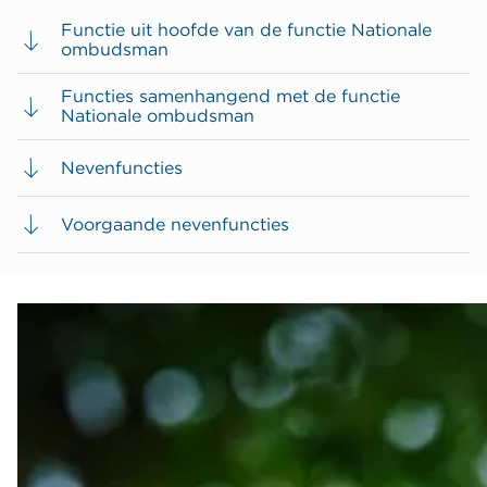
Functie uit hoofde van de functie Nationale
ombudsman
Functies samenhangend met de functie
Nationale ombudsman
Nevenfuncties
Voorgaande nevenfuncties