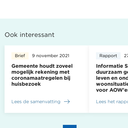
Ook interessant
Brief
9 november 2021
Rapport
2
Gemeente houdt zoveel
Informatie 
mogelijk rekening met
duurzaam g
coronamaatregelen bij
leven en on
huisbezoek
woonsituatie
voor AOW'e
Lees de samenvatting
Lees het rapp
over
over
Gemeente
Informatie
houdt
SVB
zoveel
over
mogelijk
duurzaam