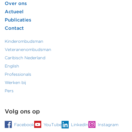
Footer
Over ons
Actueel
hoofdmenu
Publicaties
Contact
Kinderombudsman
Footer
Veteranenombudsman
Caribisch Nederland
secundair
English
menu
Professionals
Werken bij
Pers
Volg ons op
Facebook
YouTube
LinkedIn
Instagram