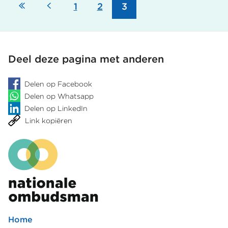
Eerste
Vorige
Pagina
1
Pagina
2
Pagina
3
rekening
gescheiden
Paginering
met
leven
coronamaatregelen
en
pagina
pagina
bij
onderzoek
huisbezoek
woonsituatie
Deel deze pagina met anderen
onduidelijk
voor
AOW'er
Delen op Facebook
Delen op Whatsapp
Delen op LinkedIn
Link kopiëren
Home