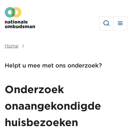
Overslaan
Hoofdmenu
en
naar
de
inhoud
gaan
Home
Kruimelpad
Helpt u mee met ons onderzoek?
Onderzoek
onaangekondigde
huisbezoeken