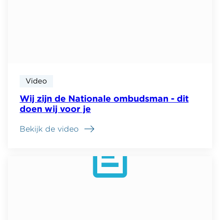
Video
Wij zijn de Nationale ombudsman - dit
doen wij voor je
Bekijk de video
over
Wij
zijn
de
Nationale
ombudsman
-
dit
doen