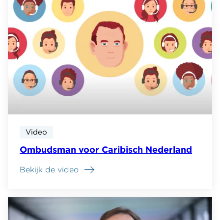
Carribean
Video
Ombudsman voor Caribisch Nederland
Bekijk de video
over
Ombudsman
voor
Caribisch
Nederland