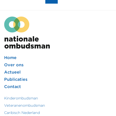
de
Nationale
ombudsman?
Home
Footer
Over ons
Actueel
hoofdmenu
Publicaties
Contact
Kinderombudsman
Footer
Veteranenombudsman
Caribisch Nederland