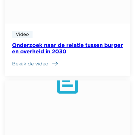
wij
voor
je
Video
Onderzoek naar de relatie tussen burger
en overheid in 2030
Bekijk de video
over
Onderzoek
naar
de
relatie
tussen
burger
en
overheid
in
2030