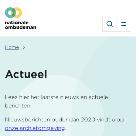
Overslaan
Hoofdmenu
en
naar
de
inhoud
gaan
Home
Kruimelpad
Actueel
Lees hier het laatste nieuws en actuele
berichten
Nieuwsberichten ouder dan 2020 vindt u op
onze archiefomgeving
.