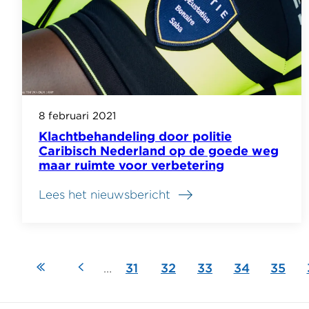
zorgkosten
lukt
niet
bij
CAK
8 februari 2021
Klachtbehandeling door politie
Caribisch Nederland op de goede weg
maar ruimte voor verbetering
Lees het nieuwsbericht
Eerste
Vorige
…
Pagina
31
Pagina
32
Pagina
33
Pagina
34
Pagin
35
Paginering
pagina
pagina