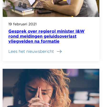
van
ministerie
van
Defensie
19 februari 2021
Gesprek over regierol minister I&W
rond meldingen geluidsoverlast
vliegvelden na formatie
Lees het nieuwsbericht