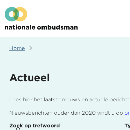
Overslaan
Hoofdmenu
en
naar
de
inhoud
gaan
Home
Kruimelpad
Actueel
Lees hier het laatste nieuws en actuele bericht
Nieuwsberichten ouder dan 2020 vindt u op
o
Zoek op trefwoord
T