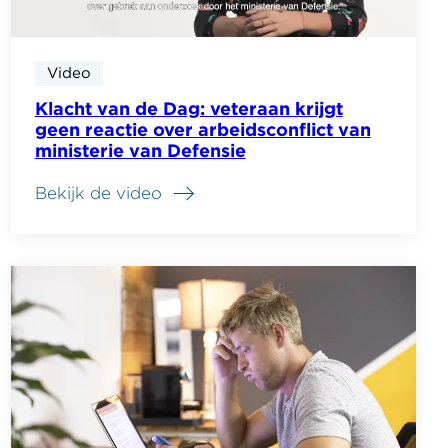
Video
Klacht van de Dag: veteraan krijgt
geen reactie over arbeidsconflict van
ministerie van Defensie
Bekijk de video
over
Klacht
van
de
Dag:
veteraan
krijgt
geen
reactie
over
arbeidsconflict