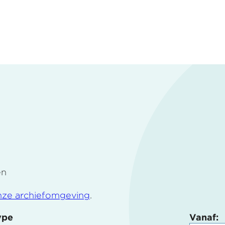
en
nze archiefomgeving
.
ype
Vanaf: