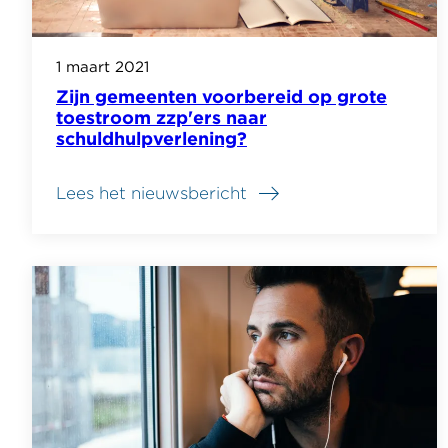
1 maart 2021
Zijn gemeenten voorbereid op grote
toestroom zzp'ers naar
schuldhulpverlening?
Lees het nieuwsbericht