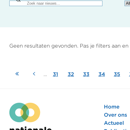
Geen resultaten gevonden. Pas je filters aan e
Eerste
Vorige
…
Pagina
31
Pagina
32
Pagina
33
Pagina
34
Pagin
35
Paginering
pagina
pagina
Home
Foote
Over ons
Actueel
hoofd