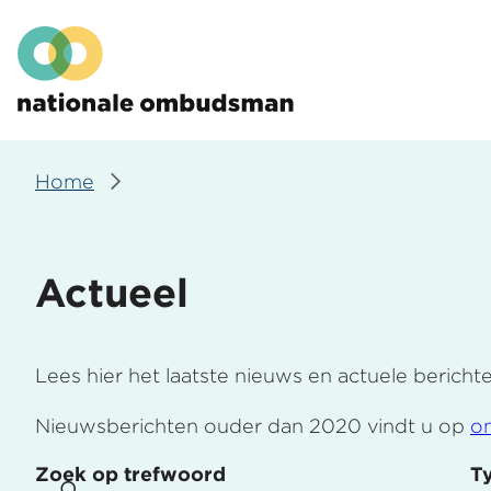
Overslaan
Hoofdmenu
en
naar
de
inhoud
gaan
Home
Kruimelpad
Actueel
Lees hier het laatste nieuws en actuele bericht
Nieuwsberichten ouder dan 2020 vindt u op
o
Zoek op trefwoord
T