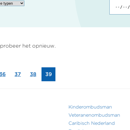
n probeer het opnieuw.
a
Pagina
36
Pagina
37
Pagina
38
Pagina
39
Kinderombudsman
r
Footer
Veteranenombudsman
Caribisch Nederland
menu
secundair