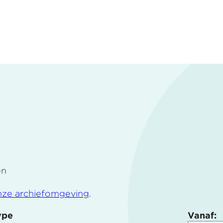
en
nze archiefomgeving
.
ype
Vanaf: