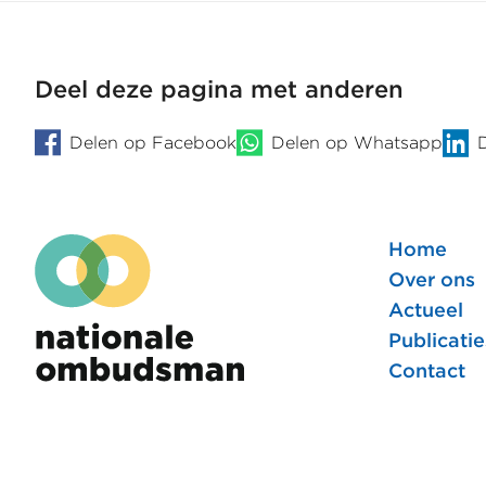
van
BRP
uittrek
met
Deel deze pagina met anderen
gezags
Delen op Facebook
Delen op Whatsapp
Home
Foote
Over ons
Actueel
hoofd
Publicatie
Contact