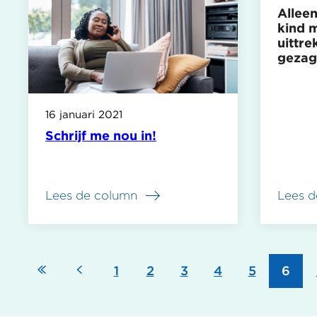
Allee
kind 
uittre
gezag
16 januari 2021
Schrijf me nou in!
Lees de column
Lees d
over
Alleen
ouder
met
kind
Eerste
Vorige
Pagina
1
Pagina
2
Pagina
3
Pagina
4
Pagina
5
Pagi
6
Paginering
moet
weten
pagina
pagina