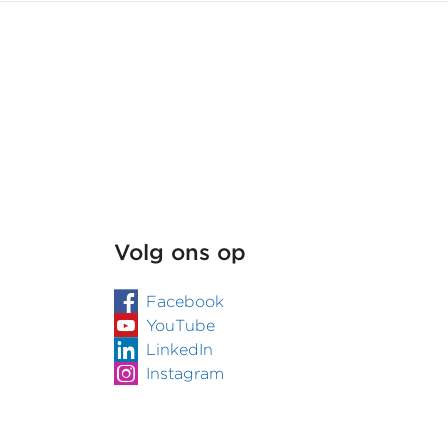
zoon
niet
om
informatie
vragen
bij
onderzoek
naar
uitkeringsfraude
Volg ons op
Facebook
YouTube
LinkedIn
Instagram