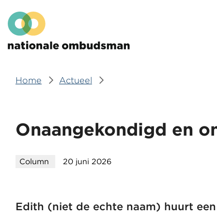
Overslaan
Hoofdmenu
en
naar
de
inhoud
gaan
Home
Actueel
Kruimelpad
Onaangekondigd en on
Column
20 juni 2026
Edith (niet de echte naam) huurt ee