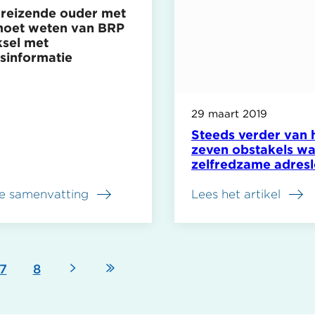
nreizende ouder met
moet weten van BRP
ksel met
sinformatie
29 maart 2019
Steeds verder van h
zeven obstakels w
zelfredzame adres
tegenaan lopen
e samenvatting
Lees het artikel
reizende
Volgende
Laatste
na
Pagina
7
Pagina
8
pagina
pagina