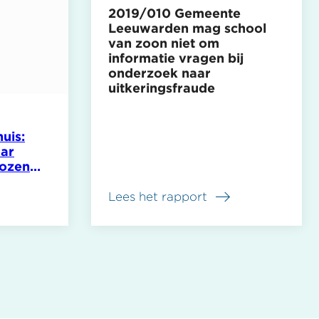
2019/010 Gemeente
Leeuwarden mag school
van zoon niet om
informatie vragen bij
onderzoek naar
uitkeringsfraude
uis:
aar
lozen
Lees het rapport
over
2019/010
Gemeente
Leeuwarden
mag
school
van