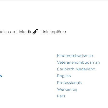
sel
informatie
Delen op LinkedIn
Link kopiëren
Kinderombudsman
r
Footer
Veteranenombudsman
Caribisch Nederland
menu
secundair
s
English
menu
Professionals
Werken bij
Pers