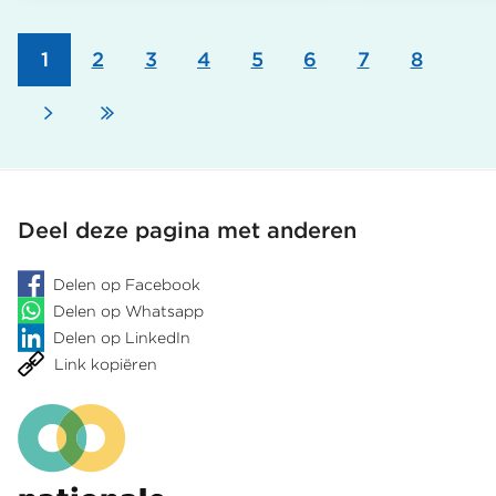
Pagina
1
Pagina
2
Pagina
3
Pagina
4
Pagina
5
Pagina
6
Pagina
7
Pagina
8
Paginering
Volgende
Laatste
pagina
pagina
Deel deze pagina met anderen
Delen op Facebook
Delen op Whatsapp
Delen op LinkedIn
Link kopiëren