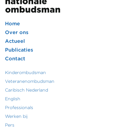
Home
Footer
Over ons
Actueel
hoofdmenu
Publicaties
Contact
Kinderombudsman
Footer
Veteranenombudsman
Caribisch Nederland
secundair
English
menu
Professionals
Werken bij
Pers