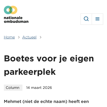
Overslaan
Hoofdmenu
en
naar
de
inhoud
gaan
Home
Actueel
Kruimelpad
Boetes voor je eigen
parkeerplek
Column
14 maart 2026
Mehmet (niet de echte naam) heeft een