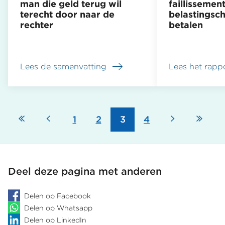
man die geld terug wil
faillissement
terecht door naar de
belastingsch
rechter
betalen
Lees de samenvatting
Lees het rapp
over
over
Belastingdienst
Belastingdien
verwijst
vraagt
man
na
die
faillissement
Eerste
Vorige
Volgende
Laat
Pagina
1
Pagina
2
Pagina
3
Pagina
4
geld
terecht
Paginering
terug
alle
wil
belastingschu
pagina
pagina
pagina
pagi
terecht
te
door
betalen
Deel deze pagina met anderen
naar
de
rechter
Delen op Facebook
Delen op Whatsapp
Delen op LinkedIn