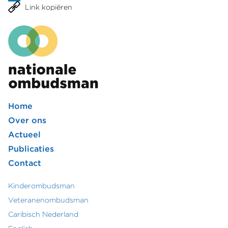
Link kopiëren
Home
Footer
Over ons
Actueel
hoofdmenu
Publicaties
Contact
Kinderombudsman
Footer
Veteranenombudsman
Caribisch Nederland
secundair