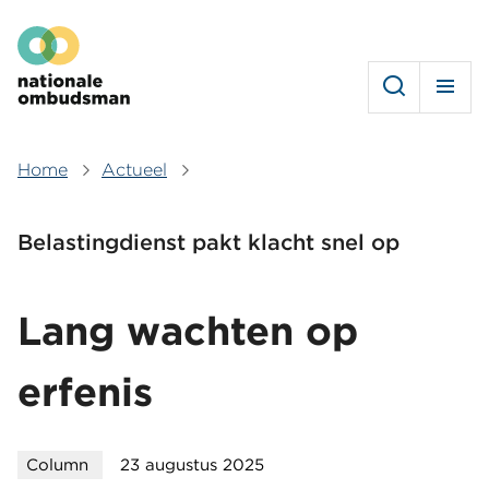
Overslaan
Hoofdmenu
en
naar
de
inhoud
gaan
Home
Actueel
Kruimelpad
Belastingdienst pakt klacht snel op
Lang wachten op
erfenis
Column
23 augustus 2025