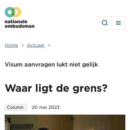
Overslaan
Hoofdmenu
en
naar
de
inhoud
gaan
Home
Actueel
Kruimelpad
Visum aanvragen lukt niet gelijk
Waar ligt de grens?
Column
20 mei 2023