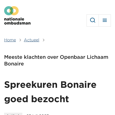
Overslaan
Hoofdmenu
en
naar
de
inhoud
gaan
Home
Actueel
Kruimelpad
Meeste klachten over Openbaar Lichaam
Bonaire
Spreekuren Bonaire
goed bezocht