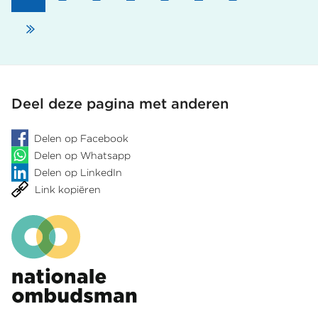
Paginering
sin
kumpli
pagin
Laatste
despues
di
pagina
a
haña
notifikashon
Deel deze pagina met anderen
di
ekskavashon
Delen op Facebook
ilegal
di
Delen op Whatsapp
tera
Delen op LinkedIn
ku
Link kopiëren
diabaas