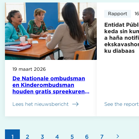
Rapport
1
Entidat Públ
keda sin ku
a haña notif
ekskavashon 
ku diabaas
19 maart 2026
De Nationale ombudsman
en Kinderombudsman
houden gratis spreekuren
op Bonaire
Lees het nieuwsbericht
See the report
about
Entidat
Públiko
Boneiru
a
Volge
Pagina
1
Pagina
2
Pagina
3
Pagina
4
Pagina
5
Pagina
6
Pagina
7
keda