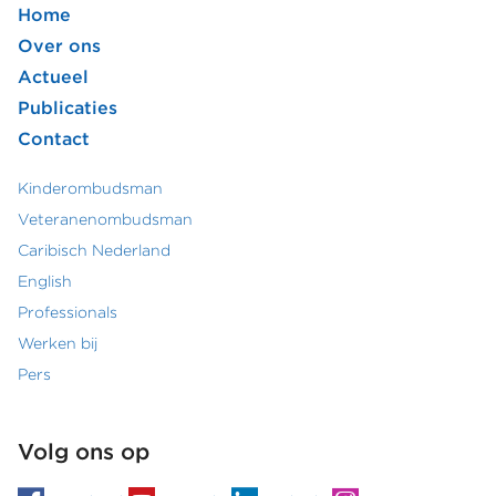
Home
Footer
Over ons
Actueel
hoofdmenu
Publicaties
Contact
Kinderombudsman
Footer
Veteranenombudsman
Caribisch Nederland
secundair
English
menu
Professionals
Werken bij
Pers
Volg ons op